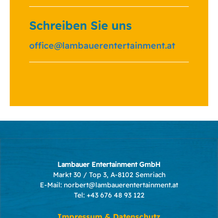
Schreiben Sie uns
office@lambauerentertainment.at
Lambauer Entertainment GmbH
Markt 30 / Top 3, A-8102 Semriach
E-Mail:
norbert@lambauerentertainment.at
Tel:
+43 676 48 93 122
Impressum
&
Datenschutz